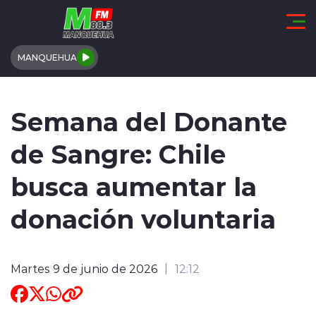
Click acá para ir directamente al contenido
MANQUEHUA
REGIÓN DE COQUIMBO
Semana del Donante
COMUNALES
de Sangre: Chile
REGIONALES
busca aumentar la
ACTUALIDAD
donación voluntaria
TENDENCIAS
Martes 9 de junio de 2026
12:12
DEPORTES
INTERNACIONAL