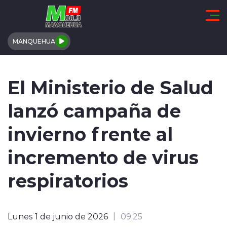
Click acá para ir directamente al contenido
MANQUEHUA
REGIÓN DE COQUIMBO
El Ministerio de Salud
COMUNALES
lanzó campaña de
REGIONALES
invierno frente al
ACTUALIDAD
incremento de virus
TENDENCIAS
respiratorios
DEPORTES
Lunes 1 de junio de 2026
09:25
INTERNACIONAL