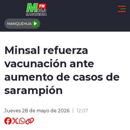
Click acá para ir directamente al contenido
MANQUEHUA
REGIÓN DE COQUIMBO
Minsal refuerza
COMUNALES
vacunación ante
REGIONALES
aumento de casos de
ACTUALIDAD
sarampión
TENDENCIAS
Jueves 28 de mayo de 2026
12:07
DEPORTES
INTERNACIONAL