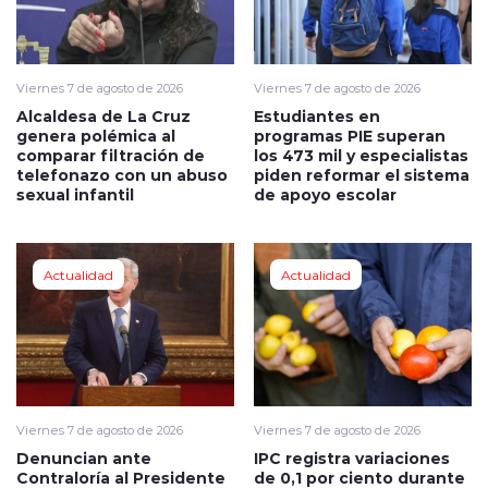
Viernes 7 de agosto de 2026
Viernes 7 de agosto de 2026
Alcaldesa de La Cruz
Estudiantes en
genera polémica al
programas PIE superan
comparar filtración de
los 473 mil y especialistas
telefonazo con un abuso
piden reformar el sistema
sexual infantil
de apoyo escolar
Actualidad
Actualidad
Viernes 7 de agosto de 2026
Viernes 7 de agosto de 2026
Denuncian ante
IPC registra variaciones
Contraloría al Presidente
de 0,1 por ciento durante