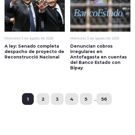
Miércoles 5 de agosto de 2026
Miércoles 5 de agosto de 2026
A ley: Senado completa
Denuncian cobros
despacho de proyecto de
irregulares en
Reconstrucció Nacional
Antofagasta en cuentas
del Banco Estado con
Bipay
1
2
3
4
5
...
56