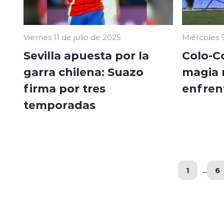
Viernes 11 de julio de 2025
Miércoles 9
Sevilla apuesta por la
Colo-Co
garra chilena: Suazo
magia 
firma por tres
enfren
temporadas
1
...
6