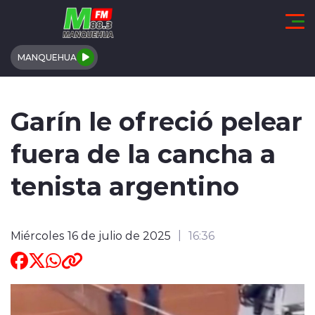
Click acá para ir directamente al contenido
MANQUEHUA
REGIÓN DE COQUIMBO
Garín le ofreció pelear
COMUNALES
fuera de la cancha a
REGIONALES
tenista argentino
ACTUALIDAD
Miércoles 16 de julio de 2025
16:36
TENDENCIAS
DEPORTES
INTERNACIONAL