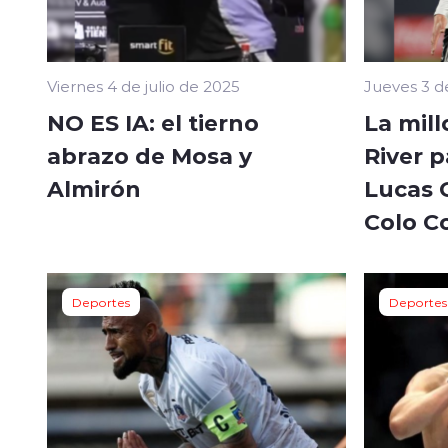
Viernes 4 de julio de 2025
Jueves 3 de
NO ES IA: el tierno
La mill
abrazo de Mosa y
River p
Almirón
Lucas 
Colo C
Deportes
Deportes