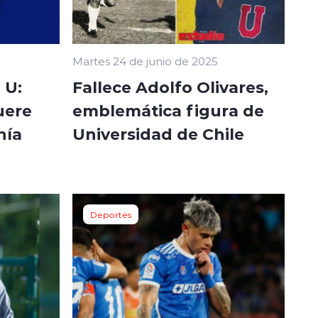
Martes 24 de junio de 2025
 U:
Fallece Adolfo Olivares,
uere
emblemática figura de
nía
Universidad de Chile
Deportes