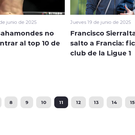
de junio de 2025
Jueves 19 de junio de 2025
Bahamondes no
Francisco Sierralta
trar al top 10 de
salto a Francia: fi
club de la Ligue 1
8
9
10
11
12
13
14
15