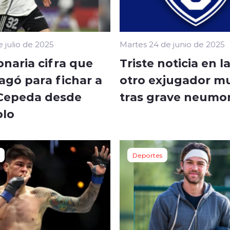
 julio de 2025
Martes 24 de junio de 2025
onaria cifra que
Triste noticia en la
agó para fichar a
otro exjugador m
Cepeda desde
tras grave neumo
olo
Deportes