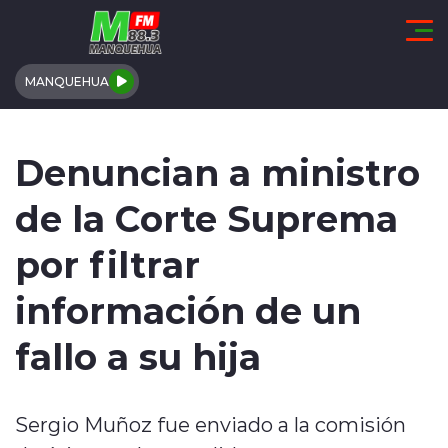
Click acá para ir directamente al contenido
MANQUEHUA
REGIÓN DE COQUIMBO
Denuncian a ministro
COMUNALES
de la Corte Suprema
REGIONALES
por filtrar
ACTUALIDAD
información de un
TENDENCIAS
fallo a su hija
DEPORTES
Sergio Muñoz fue enviado a la comisión
INTERNACIONAL