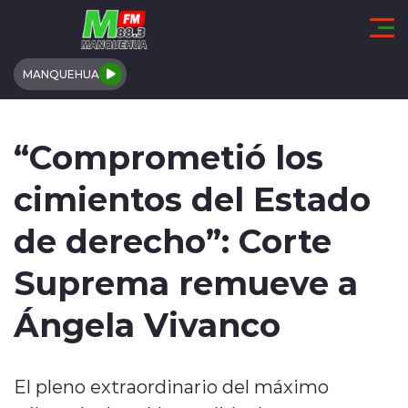
Click acá para ir directamente al contenido
MANQUEHUA
REGIÓN DE COQUIMBO
“Comprometió los
COMUNALES
cimientos del Estado
REGIONALES
de derecho”: Corte
ACTUALIDAD
Suprema remueve a
TENDENCIAS
Ángela Vivanco
DEPORTES
El pleno extraordinario del máximo
INTERNACIONAL