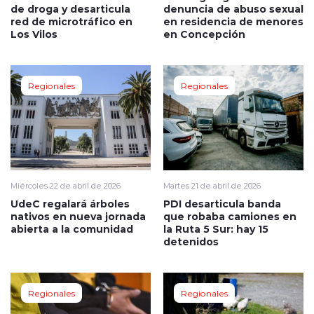
de droga y desarticula
denuncia de abuso sexual
red de microtráfico en
en residencia de menores
Los Vilos
en Concepción
Regionales
Regionales
Miércoles 22 de abril de 2026
Martes 21 de abril de 2026
UdeC regalará árboles
PDI desarticula banda
nativos en nueva jornada
que robaba camiones en
abierta a la comunidad
la Ruta 5 Sur: hay 15
detenidos
Regionales
Regionales