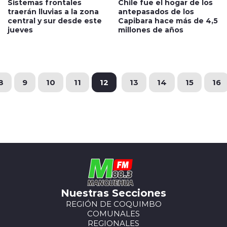
Sistemas frontales
Chile fue el hogar de los
traerán lluvias a la zona
antepasados de los
central y sur desde este
Capibara hace más de 4,5
jueves
millones de años
8
9
10
11
12
13
14
15
16
Nuestras Secciones
REGIÓN DE COQUIMBO
COMUNALES
REGIONALES