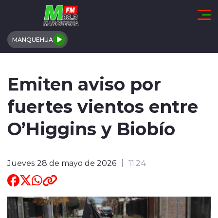
Click acá para ir directamente al contenido
MANQUEHUA
REGIÓN DE COQUIMBO
Emiten aviso por
COMUNALES
fuertes vientos entre
REGIONALES
O’Higgins y Biobío
ACTUALIDAD
Jueves 28 de mayo de 2026
11:24
TENDENCIAS
DEPORTES
INTERNACIONAL