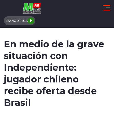
Click acá para ir directamente al contenido
MANQUEHUA
REGIÓN DE COQUIMBO
En medio de la grave
COMUNALES
situación con
REGIONALES
Independiente:
ACTUALIDAD
jugador chileno
TENDENCIAS
recibe oferta desde
DEPORTES
Brasil
INTERNACIONAL