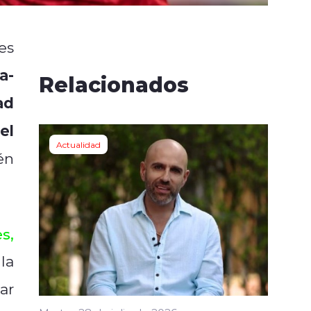
es
a-
Relacionados
ad
el
Actualidad
én
es
,
la
ar