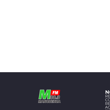
N
R
C
R
A