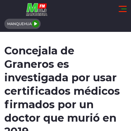
Click acá para ir directamente al contenido
MANQUEHUA
REGIÓN DE COQUIMBO
Concejala de
COMUNALES
Graneros es
REGIONALES
investigada por usar
ACTUALIDAD
certificados médicos
TENDENCIAS
firmados por un
DEPORTES
doctor que murió en
2019
INTERNACIONAL