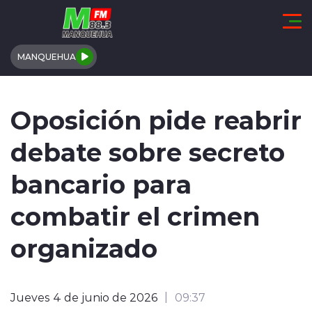
Click acá para ir directamente al contenido
MANQUEHUA
REGIÓN DE COQUIMBO
Oposición pide reabrir
COMUNALES
debate sobre secreto
REGIONALES
bancario para
ACTUALIDAD
combatir el crimen
TENDENCIAS
organizado
DEPORTES
Jueves 4 de junio de 2026
09:37
INTERNACIONAL