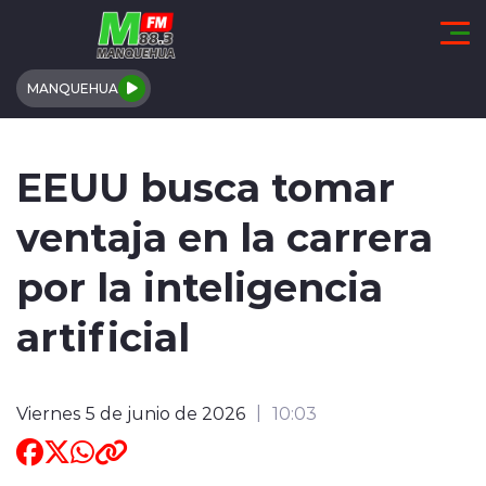
Click acá para ir directamente al contenido
MANQUEHUA
REGIÓN DE COQUIMBO
EEUU busca tomar
COMUNALES
ventaja en la carrera
REGIONALES
por la inteligencia
ACTUALIDAD
artificial
TENDENCIAS
Viernes 5 de junio de 2026
10:03
DEPORTES
INTERNACIONAL