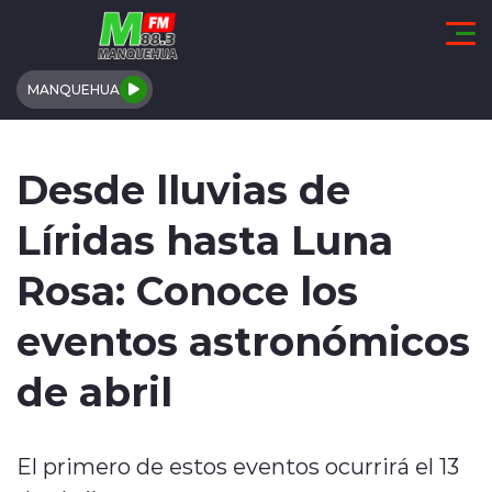
Click acá para ir directamente al contenido
MANQUEHUA
REGIÓN DE COQUIMBO
Desde lluvias de
COMUNALES
Líridas hasta Luna
REGIONALES
Rosa: Conoce los
ACTUALIDAD
eventos astronómicos
TENDENCIAS
de abril
DEPORTES
El primero de estos eventos ocurrirá el 13
INTERNACIONAL