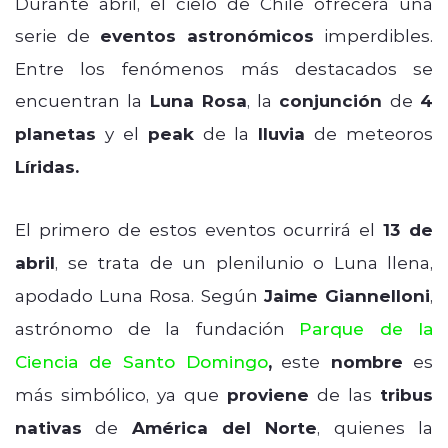
Durante abril, el cielo de Chile ofrecerá una
serie de
eventos astronómicos
imperdibles.
Entre los fenómenos más destacados se
encuentran la
Luna Rosa
, la
conjunción
de
4
planetas
y el
peak
de la
lluvia
de meteoros
Líridas.
El primero de estos eventos ocurrirá el
13 de
abril
, se trata de un plenilunio o Luna llena,
apodado Luna Rosa. Según
Jaime Giannelloni
,
astrónomo de la fundación
Parque de la
Ciencia de Santo Domingo
,
este
nombre
es
más simbólico, ya que
proviene
de las
tribus
nativas
de
América del Norte
, quienes la