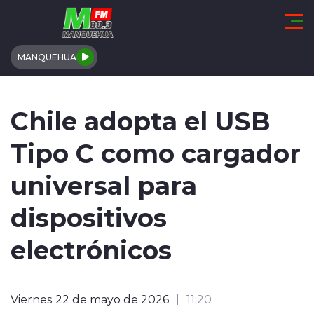
Click acá para ir directamente al contenido
MANQUEHUA
REGIÓN DE COQUIMBO
Chile adopta el USB
COMUNALES
Tipo C como cargador
REGIONALES
universal para
ACTUALIDAD
dispositivos
TENDENCIAS
electrónicos
DEPORTES
Viernes 22 de mayo de 2026
11:20
INTERNACIONAL