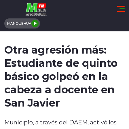
Click acá para ir directamente al contenido
MANQUEHUA
REGIÓN DE COQUIMBO
Otra agresión más:
COMUNALES
Estudiante de quinto
REGIONALES
básico golpeó en la
ACTUALIDAD
cabeza a docente en
TENDENCIAS
San Javier
DEPORTES
Municipio, a través del DAEM, activó los
INTERNACIONAL