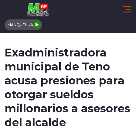
Click acá para ir directamente al contenido
MANQUEHUA
REGIÓN DE COQUIMBO
Exadministradora
COMUNALES
municipal de Teno
REGIONALES
acusa presiones para
ACTUALIDAD
otorgar sueldos
TENDENCIAS
millonarios a asesores
DEPORTES
del alcalde
INTERNACIONAL