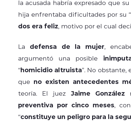
la acusada habría expresado que su h
hija enfrentaba dificultades por su 
dos era feliz
, motivo por el cual dec
defensa de la mujer
La
, enca
inimputa
argumentó una posible
homicidio altruista
“
”. No obstante, 
no existen antecedentes mé
que
Jaime González
teoría. El juez
r
preventiva por cinco meses
, co
constituye un peligro para la seg
“