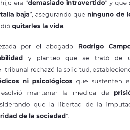
demasiado introvertido
ijo era “
” y que 
talla baja
ninguno de l
“
”, asegurando que
quitarles la vida
idió
.
Rodrigo Camp
bezada por el abogado
bilidad
y planteó que se trató de 
el tribunal rechazó la solicitud, establecien
dicos ni psicológicos
que sustenten e
prisi
esolvió mantener la medida de
nsiderando que la libertad de la imputa
uridad de la sociedad
”.