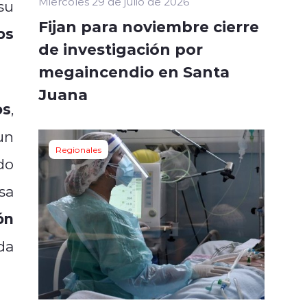
Miércoles 29 de julio de 2026
su
Fijan para noviembre cierre
os
de investigación por
megaincendio en Santa
Juana
os
,
un
Regionales
do
sa
ón
da