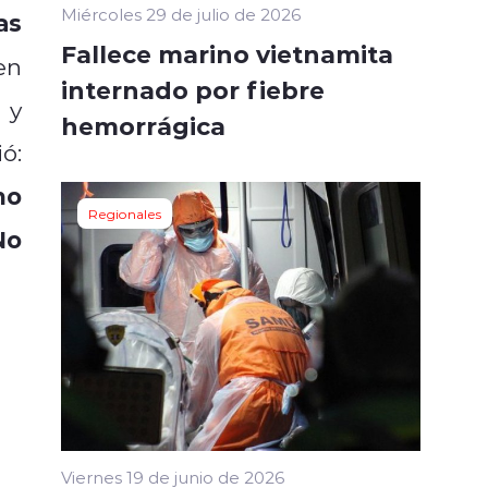
Miércoles 29 de julio de 2026
as
Fallece marino vietnamita
en
internado por fiebre
 y
hemorrágica
ó:
no
Regionales
No
Viernes 19 de junio de 2026