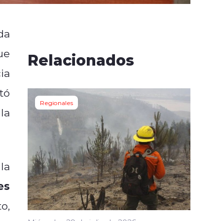
da
ue
Relacionados
ia
tó
Regionales
la
la
es
o,