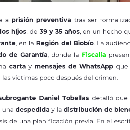
prisión preventiva
da a
tras ser formaliza
dos hijos
39 y 35 años
, de
, en un hecho q
yante
Región del Biobío
, en la
. La audienc
do de Garantía
Fiscalía
, donde la
presen
carta
mensajes de WhatsApp
una
y
que 
 las víctimas poco después del crimen.
 subrogante Daniel Tobellas
detalló que 
despedida
distribución de bien
e una
y la
sis de una planificación previa. En el escrit