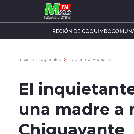
Click acá para ir directamente al contenido
REGIÓN DE COQUIMBO
COMUNA
Inicio
Regionales
Región del Biobío
El inquietant
una madre a m
Chiguayante