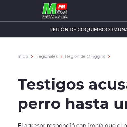
Click acá para ir directamente al contenido
REGIÓN DE COQUIMBO
COMUNA
Inicio
Regionales
Región de OHiggins
Testigos acus
perro hasta 
El agresor respondió con ironía que el p