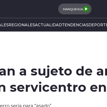
MANQUEHUA
LES
REGIONALES
ACTUALIDAD
TENDENCIAS
DEPORT
an a sujeto de a
un servicentro 
erro sería para “asado”.