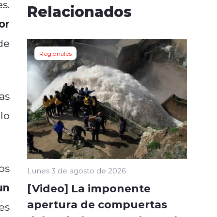
s.
Relacionados
or
de
Regionales
as
lo
os
Lunes 3 de agosto de 2026
un
[Video] La imponente
apertura de compuertas
es