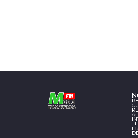
N
R
C
R
A
I
T
EN
D