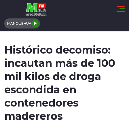
Click acá para ir directamente al contenido
MANQUEHUA
REGIÓN DE COQUIMBO
Histórico decomiso:
COMUNALES
incautan más de 100
REGIONALES
mil kilos de droga
ACTUALIDAD
escondida en
TENDENCIAS
contenedores
DEPORTES
madereros
INTERNACIONAL