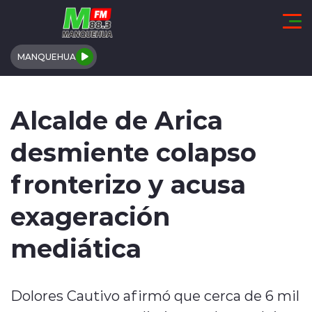
Click acá para ir directamente al contenido
MANQUEHUA
REGIÓN DE COQUIMBO
Alcalde de Arica
COMUNALES
desmiente colapso
REGIONALES
fronterizo y acusa
ACTUALIDAD
exageración
TENDENCIAS
mediática
DEPORTES
Dolores Cautivo afirmó que cerca de 6 mil
INTERNACIONAL