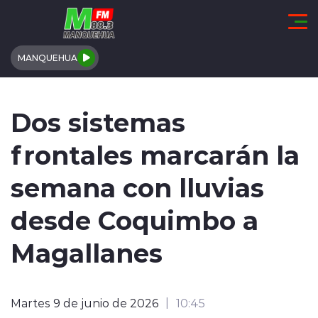
Click acá para ir directamente al contenido
MANQUEHUA
REGIÓN DE COQUIMBO
Dos sistemas
COMUNALES
frontales marcarán la
REGIONALES
semana con lluvias
ACTUALIDAD
desde Coquimbo a
TENDENCIAS
Magallanes
DEPORTES
Martes 9 de junio de 2026
10:45
INTERNACIONAL