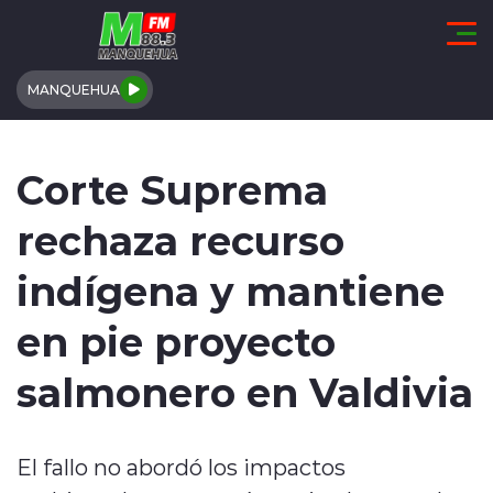
Click acá para ir directamente al contenido
MANQUEHUA
REGIÓN DE COQUIMBO
Corte Suprema
COMUNALES
rechaza recurso
REGIONALES
indígena y mantiene
ACTUALIDAD
en pie proyecto
TENDENCIAS
salmonero en Valdivia
DEPORTES
El fallo no abordó los impactos
INTERNACIONAL