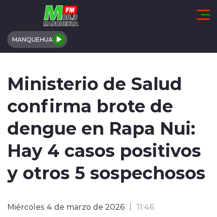
Click acá para ir directamente al contenido
MANQUEHUA
REGIÓN DE COQUIMBO
Ministerio de Salud
COMUNALES
confirma brote de
REGIONALES
dengue en Rapa Nui:
ACTUALIDAD
Hay 4 casos positivos
TENDENCIAS
y otros 5 sospechosos
DEPORTES
Miércoles 4 de marzo de 2026
11:46
INTERNACIONAL