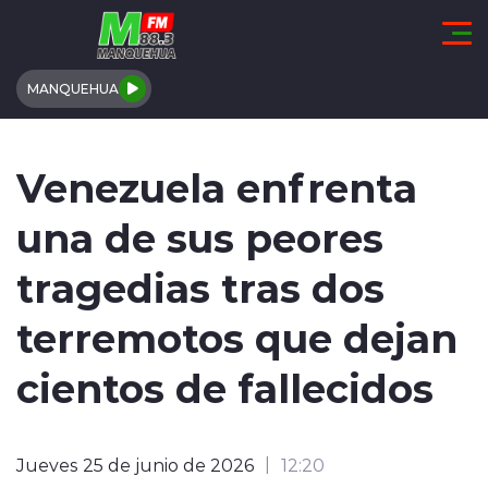
Click acá para ir directamente al contenido
MANQUEHUA
REGIÓN DE COQUIMBO
Venezuela enfrenta
COMUNALES
una de sus peores
REGIONALES
tragedias tras dos
ACTUALIDAD
terremotos que dejan
TENDENCIAS
cientos de fallecidos
DEPORTES
Jueves 25 de junio de 2026
12:20
INTERNACIONAL