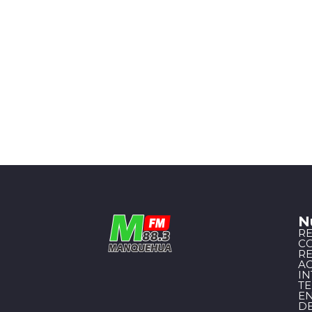
N
R
C
R
A
I
T
EN
D