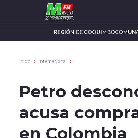
Click acá para ir directamente al contenido
REGIÓN DE COQUIMBO
COMUNA
Inicio
Internacional
Petro descono
acusa compra 
en Colombia