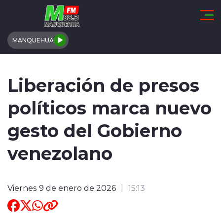
Click acá para ir directamente al contenido
MANQUEHUA
REGIÓN DE COQUIMBO
Liberación de presos
COMUNALES
políticos marca nuevo
REGIONALES
gesto del Gobierno
ACTUALIDAD
venezolano
TENDENCIAS
Viernes 9 de enero de 2026
15:13
DEPORTES
INTERNACIONAL