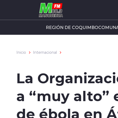
Click acá para ir directamente al contenido
REGIÓN DE COQUIMBO
COMUNA
Inicio
Internacional
La Organizaci
a “muy alto” e
de ébola en Á