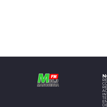
N
R
C
R
A
I
T
EN
D