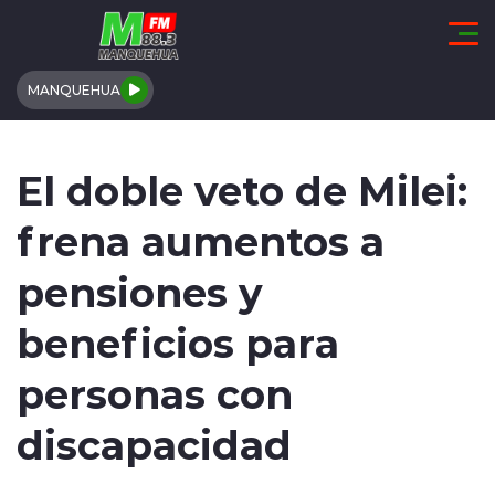
Click acá para ir directamente al contenido
MANQUEHUA
REGIÓN DE COQUIMBO
El doble veto de Milei:
COMUNALES
frena aumentos a
REGIONALES
pensiones y
ACTUALIDAD
beneficios para
TENDENCIAS
personas con
DEPORTES
discapacidad
INTERNACIONAL