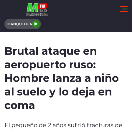
Click acá para ir directamente al contenido
MANQUEHUA
REGIÓN DE COQUIMBO
Brutal ataque en
COMUNALES
aeropuerto ruso:
REGIONALES
Hombre lanza a niño
ACTUALIDAD
al suelo y lo deja en
TENDENCIAS
coma
DEPORTES
El pequeño de 2 años sufrió fracturas de
INTERNACIONAL