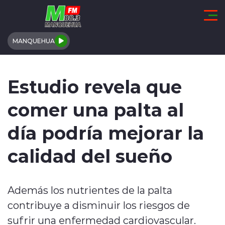
Click acá para ir directamente al contenido
MANQUEHUA
REGIÓN DE COQUIMBO
Estudio revela que
COMUNALES
comer una palta al
REGIONALES
día podría mejorar la
ACTUALIDAD
calidad del sueño
TENDENCIAS
Además los nutrientes de la palta
DEPORTES
contribuye a disminuir los riesgos de
INTERNACIONAL
sufrir una enfermedad cardiovascular.