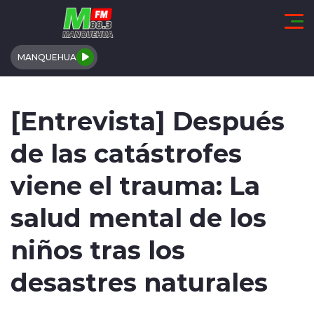
Click acá para ir directamente al contenido
MANQUEHUA
REGIÓN DE COQUIMBO
[Entrevista] Después
COMUNALES
de las catástrofes
REGIONALES
viene el trauma: La
ACTUALIDAD
salud mental de los
TENDENCIAS
niños tras los
DEPORTES
desastres naturales
INTERNACIONAL