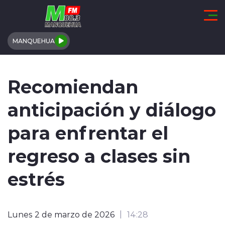
Click acá para ir directamente al contenido
MANQUEHUA
REGIÓN DE COQUIMBO
Recomiendan
COMUNALES
anticipación y diálogo
REGIONALES
para enfrentar el
ACTUALIDAD
regreso a clases sin
TENDENCIAS
estrés
DEPORTES
Lunes 2 de marzo de 2026
14:28
INTERNACIONAL