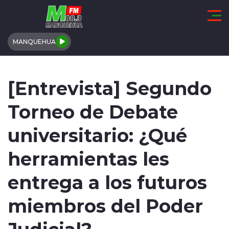
Click acá para ir directamente al contenido
MANQUEHUA
REGIÓN DE COQUIMBO
[Entrevista] Segundo
COMUNALES
Torneo de Debate
REGIONALES
universitario: ¿Qué
ACTUALIDAD
herramientas les
TENDENCIAS
entrega a los futuros
DEPORTES
miembros del Poder
Judicial?
INTERNACIONAL