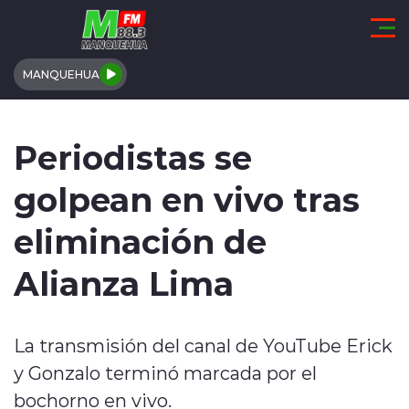
Click acá para ir directamente al contenido
MANQUEHUA
REGIÓN DE COQUIMBO
Periodistas se
COMUNALES
golpean en vivo tras
REGIONALES
eliminación de
ACTUALIDAD
Alianza Lima
TENDENCIAS
La transmisión del canal de YouTube Erick
DEPORTES
y Gonzalo terminó marcada por el
INTERNACIONAL
bochorno en vivo.