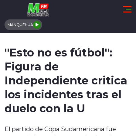
Click acá para ir directamente al contenido
MANQUEHUA
REGIÓN DE COQUIMBO
"Esto no es fútbol":
COMUNALES
Figura de
REGIONALES
Independiente critica
ACTUALIDAD
los incidentes tras el
TENDENCIAS
duelo con la U
DEPORTES
El partido de Copa Sudamericana fue
INTERNACIONAL