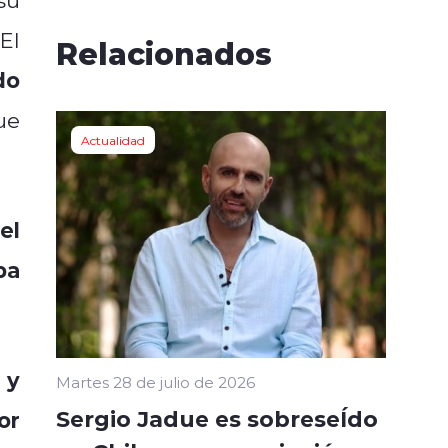
 El
Relacionados
do
ue
Actualidad
el
ba
 y
Martes 28 de julio de 2026
Sergio Jadue es sobreseÍdo
or