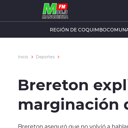
Click acá para ir directamente al contenido
REGIÓN DE COQUIMBO
COMUNA
Inicio
Deportes
Brereton expl
marginación d
Brereton aseguró que no volvió a hablar