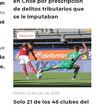
en Chile por prescripción
an
de delitos tributarios que
ro
se le imputaban
ué
Deportes
ue
do
e.
Martes 21 de julio de 2026
Solo 21 de los 46 clubes del