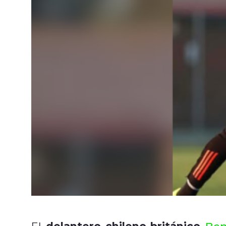
delantero chileno-británico
El
Ben