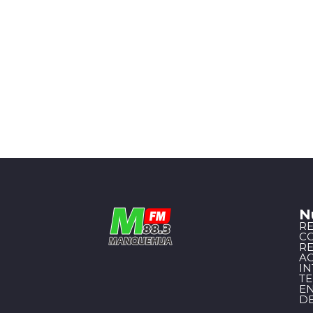
N
R
C
R
A
I
T
EN
D