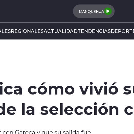
MANQUEHUA
LES
REGIONALES
ACTUALIDAD
TENDENCIAS
DEPORT
ica cómo vivió 
e la selección c
 con Gareca y que su salida fue