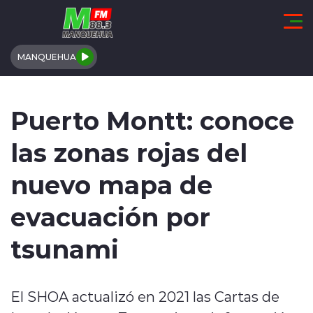
Click acá para ir directamente al contenido
MANQUEHUA
REGIÓN DE COQUIMBO
Puerto Montt: conoce
COMUNALES
las zonas rojas del
REGIONALES
nuevo mapa de
ACTUALIDAD
evacuación por
TENDENCIAS
tsunami
DEPORTES
El SHOA actualizó en 2021 las Cartas de
INTERNACIONAL