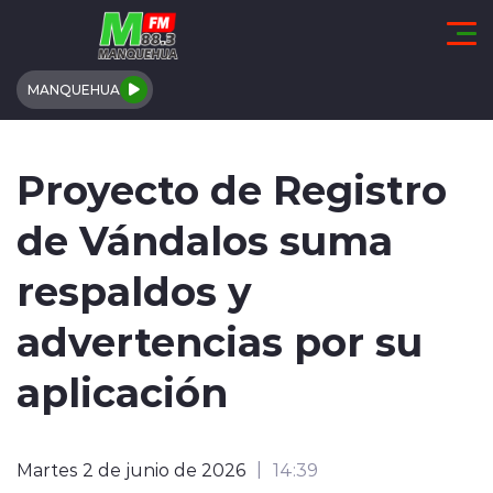
Click acá para ir directamente al contenido
MANQUEHUA
REGIÓN DE COQUIMBO
Proyecto de Registro
COMUNALES
de Vándalos suma
REGIONALES
respaldos y
ACTUALIDAD
advertencias por su
TENDENCIAS
aplicación
DEPORTES
Martes 2 de junio de 2026
14:39
INTERNACIONAL