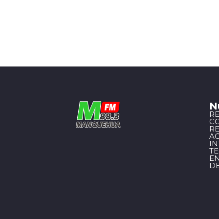
N
R
C
R
A
I
T
EN
D