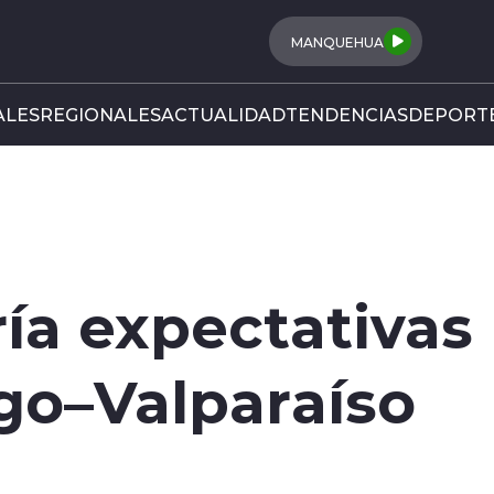
MANQUEHUA
LES
REGIONALES
ACTUALIDAD
TENDENCIAS
DEPORT
ía expectativas 
go–Valparaíso