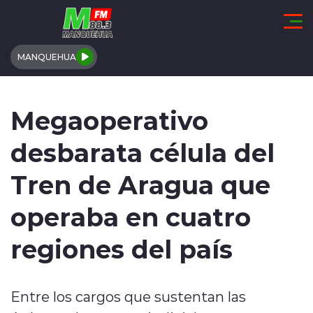
Click acá para ir directamente al contenido
MANQUEHUA
REGIÓN DE COQUIMBO
Megaoperativo
COMUNALES
desbarata célula del
REGIONALES
Tren de Aragua que
ACTUALIDAD
operaba en cuatro
TENDENCIAS
regiones del país
DEPORTES
Entre los cargos que sustentan las
INTERNACIONAL