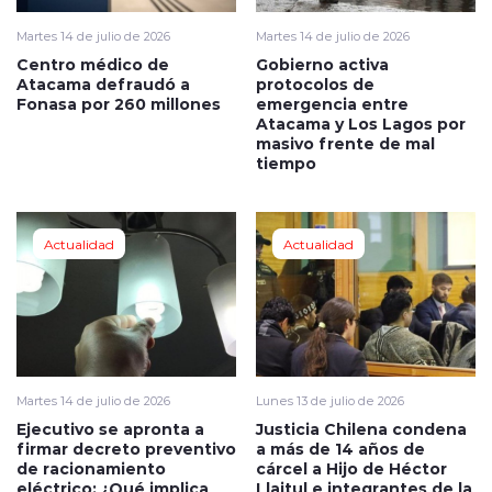
Martes 14 de julio de 2026
Martes 14 de julio de 2026
Centro médico de
Gobierno activa
Atacama defraudó a
protocolos de
Fonasa por 260 millones
emergencia entre
Atacama y Los Lagos por
masivo frente de mal
tiempo
Actualidad
Actualidad
Martes 14 de julio de 2026
Lunes 13 de julio de 2026
Ejecutivo se apronta a
Justicia Chilena condena
firmar decreto preventivo
a más de 14 años de
de racionamiento
cárcel a Hijo de Héctor
eléctrico: ¿Qué implica
Llaitul e integrantes de la