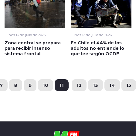
Lunes 13 de julio de 2026
Lunes 13 de julio de 2026
Zona central se prepara
En Chile el 44% de los
para recibir intenso
adultos no entiende lo
sistema frontal
que lee según OCDE
7
8
9
10
11
12
13
14
15