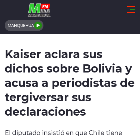
Click acá para ir directamente al contenido
MANQUEHUA
REGIÓN DE COQUIMBO
Kaiser aclara sus
COMUNALES
dichos sobre Bolivia y
REGIONALES
acusa a periodistas de
ACTUALIDAD
tergiversar sus
TENDENCIAS
declaraciones
DEPORTES
El diputado insistió en que Chile tiene
INTERNACIONAL