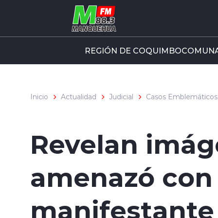
Click acá para ir directamente al contenido
REGIÓN DE COQUIMBO
COMUNA
Inicio
Actualidad
Judicial
Casos Emblemáticos
Revelan imág
amenazó con “
manifestante