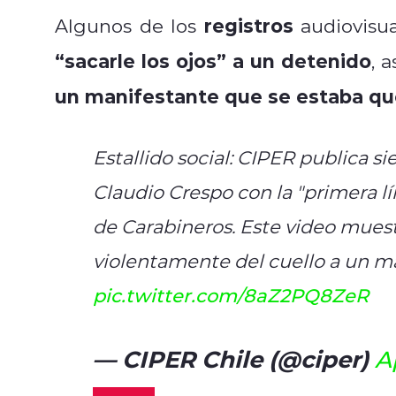
registros
Algunos de los
audiovisu
“sacarle los ojos” a un detenido
, 
un manifestante que se estaba 
Estallido social: CIPER publica s
Claudio Crespo con la "primera l
de Carabineros. Este video muest
violentamente del cuello a un ma
pic.twitter.com/8aZ2PQ8ZeR
— CIPER Chile (@ciper)
A