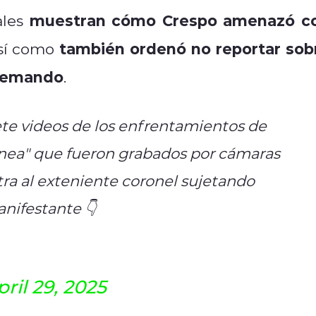
muestran cómo Crespo amenazó c
ales
también ordenó no reportar sob
así como
quemando
.
iete videos de los enfrentamientos de
ínea" que fueron grabados por cámaras
ra al exteniente coronel sujetando
nifestante 👇
pril 29, 2025