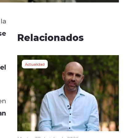
la
se
Relacionados
Actualidad
el
en
an