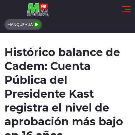
Click acá para ir directamente al contenido
MANQUEHUA
REGIÓN DE COQUIMBO
Histórico balance de
COMUNALES
Cadem: Cuenta
REGIONALES
Pública del
ACTUALIDAD
Presidente Kast
TENDENCIAS
registra el nivel de
DEPORTES
aprobación más bajo
en 16 años
INTERNACIONAL