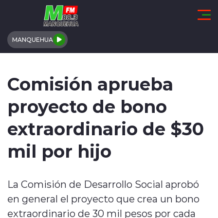
Click acá para ir directamente al contenido
MANQUEHUA
REGIÓN DE COQUIMBO
Comisión aprueba
COMUNALES
proyecto de bono
REGIONALES
extraordinario de $30
ACTUALIDAD
mil por hijo
TENDENCIAS
La Comisión de Desarrollo Social aprobó
DEPORTES
en general el proyecto que crea un bono
INTERNACIONAL
extraordinario de 30 mil pesos por cada