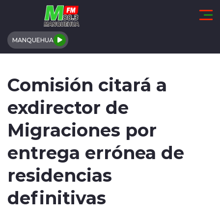
Click acá para ir directamente al contenido
MANQUEHUA
REGIÓN DE COQUIMBO
Comisión citará a
COMUNALES
exdirector de
REGIONALES
Migraciones por
ACTUALIDAD
entrega errónea de
TENDENCIAS
residencias
DEPORTES
definitivas
INTERNACIONAL